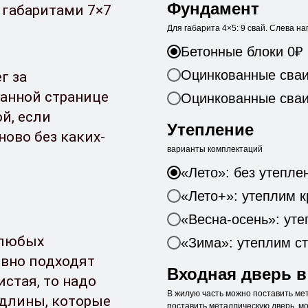
Фундамент
 габаритами 7×7
Для габарита 4×5: 9 свай. Слева на
Бетонные блоки 0₽
Оцинкованные сваи 
г за
данной странице
Оцинкованные сваи 
й, если
Утепление
ново без каких-
варианты комплектаций
«Лето»: без утепле
«Лето+»: утеплим к
«Весна-осень»: уте
 любых
«Зима»: утеплим ст
овно подходят
Входная дверь в
стая, то надо
В жилую часть можно поставить ме
длины, которые
поставить металлическую дверь, м