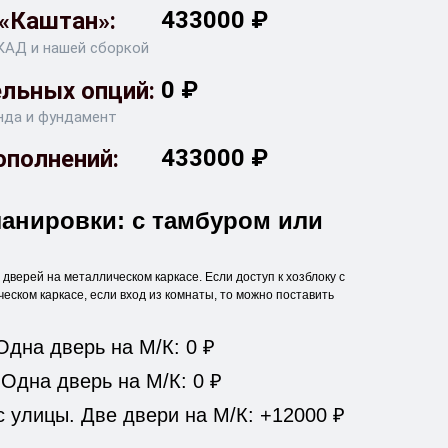
433000
₽
«Каштан»:
КАД и нашей сборкой
0
₽
льных опций:
анда и фундамент
433000
₽
ополнений:
анировки: с тамбуром или
 дверей на металлическом каркасе. Если доступ к хозблоку с
ческом каркасе, если вход из комнаты, то можно поставить
Одна дверь на М/К: 0 ₽
 Одна дверь на М/К: 0 ₽
с улицы. Две двери на М/К: +12000 ₽