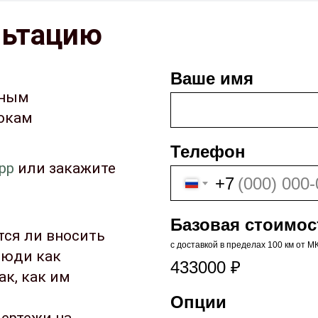
льтацию
Ваше имя
жным
рокам
Телефон
pp
или закажите
+7
Базовая стоимос
ся ли вносить
с доставкой в пределах 100 км от 
люди как
433000
₽
ак, как им
Опции