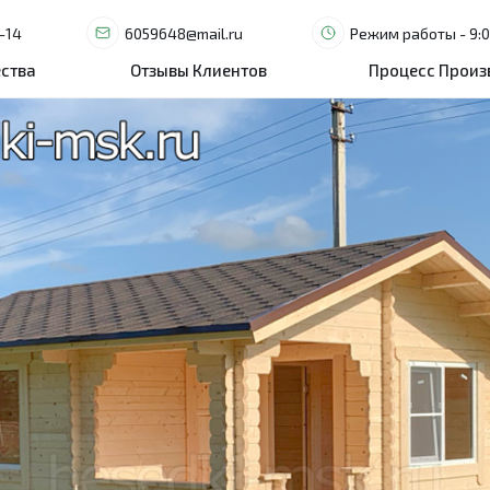
-14
-14
6059648@mail.ru
6059648@mail.ru
Режим работы - 9:0
Режим работы - 9:0
ства
ства
Отзывы Клиентов
Отзывы Клиентов
Процесс Произ
Процесс Произ