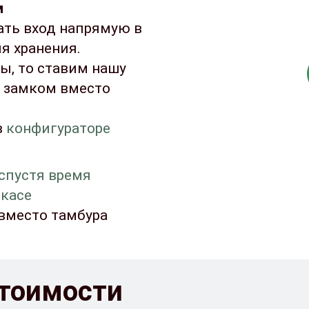
м
ать вход напрямую в
я хранения.
цы, то ставим нашу
с замком вместо
в
конфигураторе
 спустя время
ркасе
 вместо тамбура
стоимости