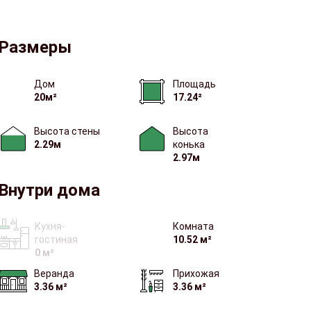
Размеры
Дом
Площадь
20м²
17.24²
Высота стены
Высота
2.29м
конька
2.97м
Внутри дома
Кухня-
Комната
гостиная
10.52 м²
0 м²
Веранда
Прихожая
3.36 м²
3.36 м²