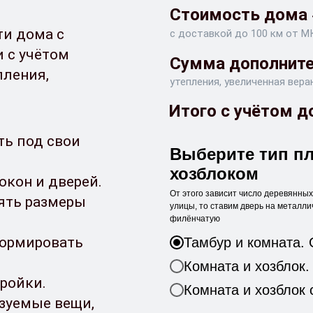
Стоимость дома 
и дома с
с доставкой до 100 км от М
 с учётом
Сумма дополните
пления,
утепления, увеличенная вер
Итого с учётом д
ть под свои
Выберите тип пл
.
хозблоком
окон и дверей.
От этого зависит число деревянных
ять размеры
улицы, то ставим дверь на металли
филёнчатую
формировать
Тамбур и комната. 
Комната и хозблок.
ройки.
Комната и хозблок 
изуемые вещи,