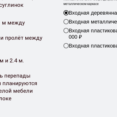
 суглинок
металлическом каркасе
Входная деревянна
Входная металличес
3 м между
Входная пластикова
000 ₽
 и пролёт между
Входная пластикова
м и 2.4 м.
ть перепады
ли планируются
елой мебели
локе