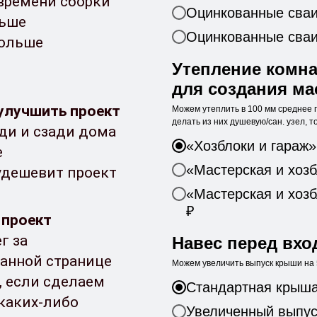
 времени сборки
Оцинкованные сваи 
льше
Оцинкованные сваи 
больше
Утепление комна
для создания ма
улучшить проект
Можем утеплить в 100 мм среднее 
делать из них душевую/сан. узел, 
ди и сзади дома
«Хозблоки и гараж»
е
«Мастерская и хозб
 удешевит проект
«Мастерская и хозб
₽
 проект
г за
Навес перед вхо
данной странице
Можем увеличить выпуск крыши на 5
, если сделаем
Стандартная крыша:
 каких-либо
Увеличенный выпуск