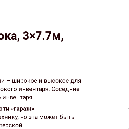
Кредит
Входит в стоимость
ока, 3×7.7м,
и – широкое и высокое для
окого инвентаря. Соседние
 инвентаря
сти «гараж»
ехнику, но эта может быть
терской