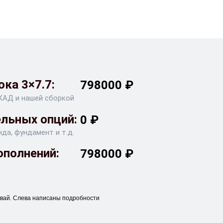
ка 3×7.7:
798000
₽
КАД и нашей сборкой
льных опций:
0
₽
нда, фундамент и т.д.
ополнений:
798000
₽
 свай. Слева написаны подробности