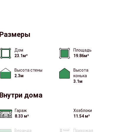
Варианты исполнения
Размеры
Дом
Площадь
23.1м²
19.86м²
Высота стены
Высота
2.3м
конька
3.1м
Внутри дома
Гараж
Хозблоки
8.33 м²
11.54 м²
Веранда
Прихожая