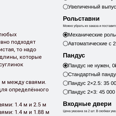
Увеличенный выпуск
Рольставни
Можно убрать из заказа и поставить
 любых
Механические роль
овно подходят
Автоматические с 2
стая, то надо
Пандус
длины, которые
 суглинок
Пандус не нужен, 0
Стандартный пандус
3 м между сваями.
Пандус 2×2.5: 35 0
для определённого
Пандус 2×3: 45 000
Входные двери
ями: 1.4 м и 2.5 м
ями: 1.4 м и 1.88 м
Цена указана за 2 шт. В скобках ука