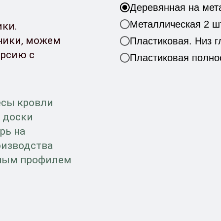
Деревянная на мета
Металлическая 2 шт.
ики.
хники, можем
Пластиковая. Низ гл
ерсию с
Пластиковая полнос
есы кровли
й доски
рь на
оизводства
нным профилем