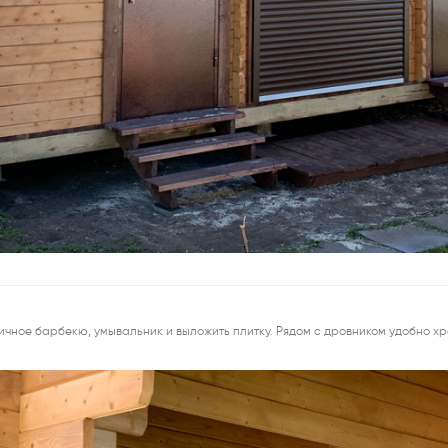
ичное барбекю, умывальник и выложить плитку. Рядом с дровником удобно хр