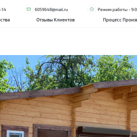
-14
-14
6059648@mail.ru
6059648@mail.ru
Режим работы - 9:0
Режим работы - 9:0
ства
ства
Отзывы Клиентов
Отзывы Клиентов
Процесс Произ
Процесс Произ